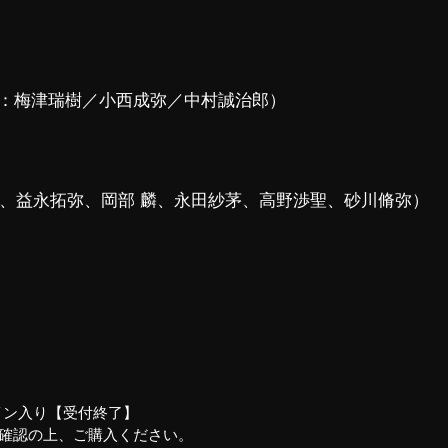
：梅津瑞樹／小西成弥／中村誠治郎）
希、益永拓弥、岡部 麟、永田紗茅、高野渉聖、砂川脩弥）
イン入り【受付終了】
ご確認の上、ご購入ください。